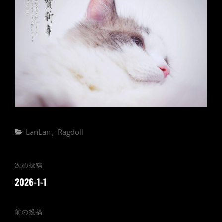
カ
LanLan
、
Ragdoll
テ
ゴ
投
次の投稿
次
リ
稿
2026-1-1
の
ー
ナ
投
ビ
稿
前の投稿
前