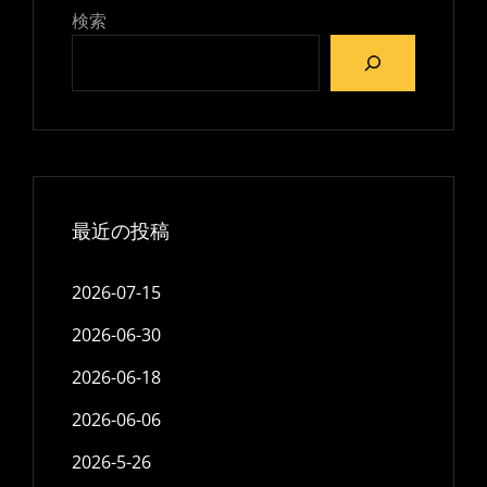
ョ
検索
ン
最近の投稿
2026-07-15
2026-06-30
2026-06-18
2026-06-06
2026-5-26