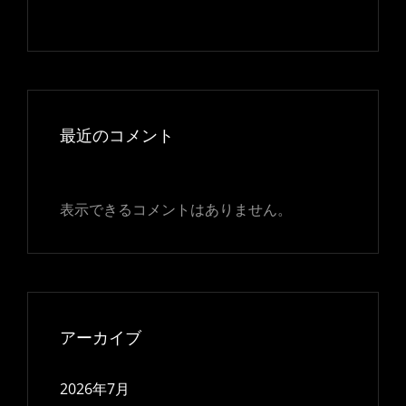
最近のコメント
表示できるコメントはありません。
アーカイブ
2026年7月