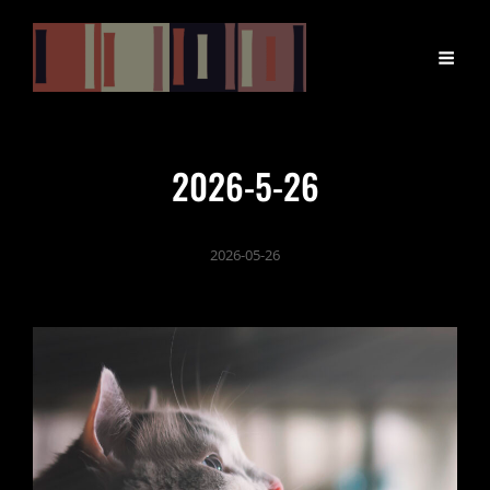
2026-5-26
2026-05-26