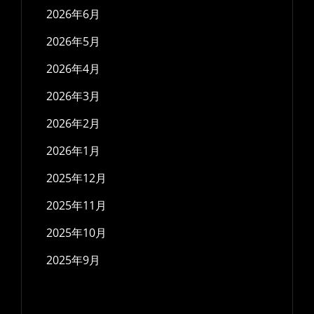
2026年6月
2026年5月
2026年4月
2026年3月
2026年2月
2026年1月
2025年12月
2025年11月
2025年10月
2025年9月