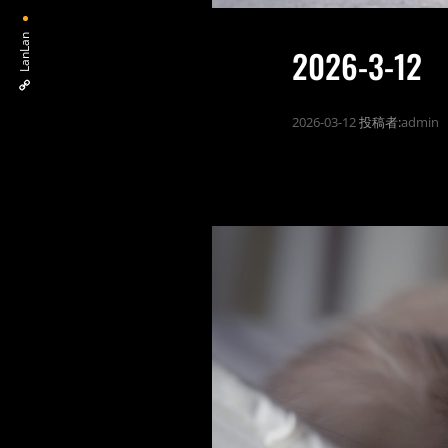
LanLan
2026-3-12
2026-03-12
投稿者:
admin