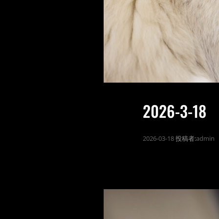
2026-3-18
2026-03-18
投稿者:
admin