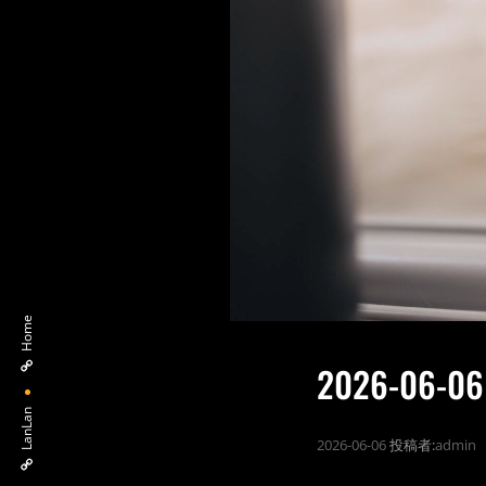
Home
2026-06-06
LanLan
2026-06-06
投稿者:
admin