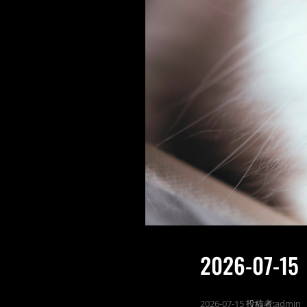
2026-07-15
2026-07-15
投稿者:
admin