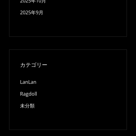
2025年10月
2025年9月
カテゴリー
LanLan
Ragdoll
未分類