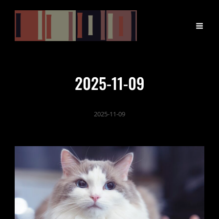
2025-11-09
2025-11-09