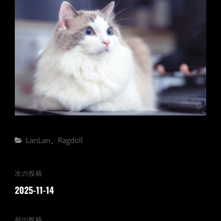
カ
LanLan
、
Ragdoll
テ
ゴ
投
次の投稿
次
リ
稿
2025-11-14
の
ー
ナ
投
稿
前の投稿