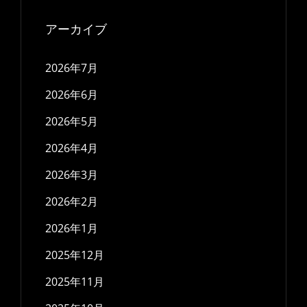
アーカイブ
2026年7月
2026年6月
2026年5月
2026年4月
2026年3月
2026年2月
2026年1月
2025年12月
2025年11月