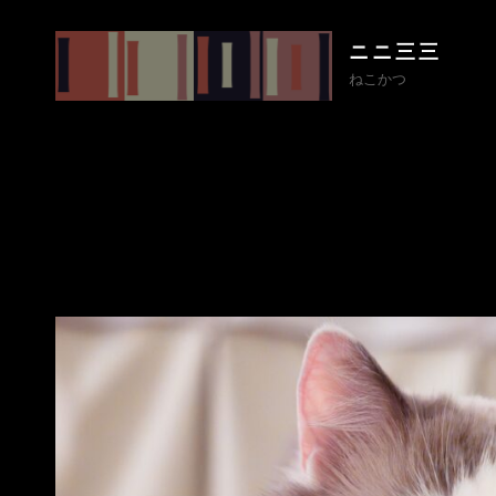
ニニ三三
ねこかつ