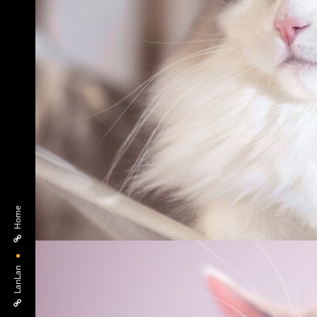
Home
LanLan